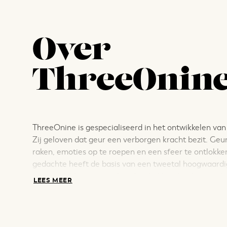
Over
ThreeOnine
ThreeOnine is gespecialiseerd in het ontwikkelen van
Zij geloven dat geur een verborgen kracht bezit. Geu
raken, emoties op te roepen en een sfeer te ontlokke
gedachte heeft de basis van een tweetal hoogwaardi
gevormd. Mystique en Avenbre hebben beiden een ka
LEES MEER
samenstelling. Ontdek de kracht van geur met de lux
autoparfum geurstokjes, interieur parfum en handige