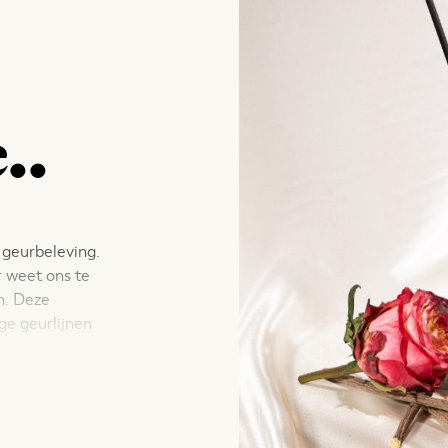
..
 geurbeleving.
r weet ons te
n. Deze
ge geurlijnen
rakteristieke
e geurkaarsen,
 accessoires.