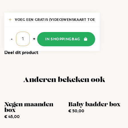
VOEG EEN GRATIS (VIDEO)WENSKAART TOE
Mom
to
-
+
IN SHOPPINGBAG
be
box
aantal
Deel dit product
Anderen bekeken ook
Negen maanden
Baby badder box
box
€
50,00
€
45,00