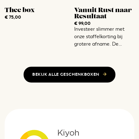
Thee box
Vanuit Rust naar
Resultaat
€
75,00
€
99,00
Investeer slimmer met
onze staffelkorting bij
grotere afname. De
staffelkorting is uitsluitend
geldig bij
contactaanvraag. Vraag
vrijblijvend een voorstel
BEKIJK ALLE GESCHENKBOXEN
aan …