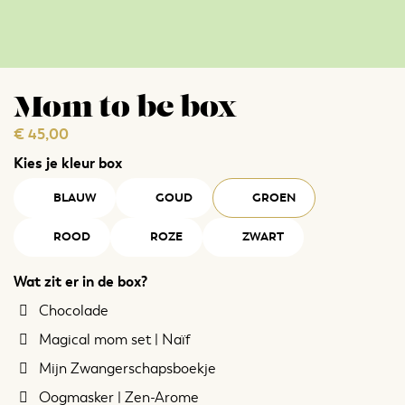
Mom to be box
€
45,00
Kies je kleur box
BLAUW
GOUD
GROEN
ROOD
ROZE
ZWART
Wat zit er in de box?
Chocolade
Magical mom set | Naïf
Mijn Zwangerschapsboekje
Oogmasker | Zen-Arome