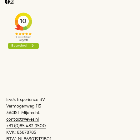
Eve’s Experience BV
Vermogenweg 113
3641ST Mijdrecht
contact@eves.nl
+31 (0)85 482 9500
KVK: 83878785
BTW: NL863019171B01