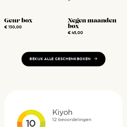
staffelkorting is uitsluitend
geldig bij
contactaanvraag. Vraag
Geur box
Negen maanden
vrijblijvend een voorstel
box
€
130,00
aan …
€
45,00
BEKIJK ALLE GESCHENKBOXEN